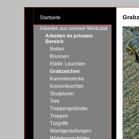
Grabz
Startseite
Arbeiten aus unserer Werkstatt
Arbeiten im privaten
Bereich
Betten
Brunnen
Elektr. Leuchten
Grabzeichen
Kaminbestecke
Kerzenleuchter
Skulpturen
Tore
Treppengeländer
Treppen
Türgriffe
Wandgestaltungen
Wirtshausschilder