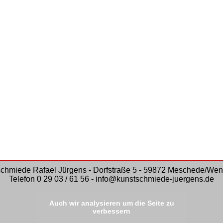
chmiede Rafael Jürgens - Dorfstraße 5 - 59872 Meschede/W
Telefon 0 29 03 / 61 56 -
info@kunstschmiede-juergens.de
Auch wir analysieren um die Seite zu
verbessern